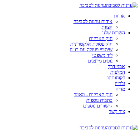
ערנות לסביבה
אודות
אודות ערנות לסביבה
הצוות
השרות שלנו
חוק האריזות
חוק פסולת אלקטרונית
שיתופי פעולה עם רו"ח
לווי משפטי
גופים מייצגים
אבני דרך
המלצות
לקוחותינו
גלריה
מדיה
חוק האריזות - מאמר
כתבות נוספות
קישורים נוספים
צור קשר
ערנות לסביבה